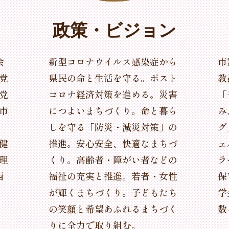
政策・ビジョン
会
新型コロナウイルス感染症から
市
党
県民の命と生活を守る。ポスト
教
党
コロナ経済対策を進める。災害
「
市
につよいまちづくり。命と暮ら
み
。
しを守る「防災・減災対策」の
グ
健
推進。安心安全、快適なまちづ
ェ
理
くり。高齢者・障がい者などの
ラ
西
福祉の充実と推進。若者・女性
保
。
が輝くまちづくり。子どもたち
学
の笑顔と希望あふれるまちづく
数
りに全力で取り組む。