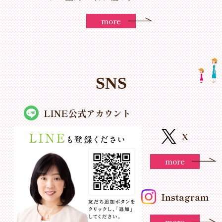
more
SNS
LINE公式アカウント
X
more
Instagram
more