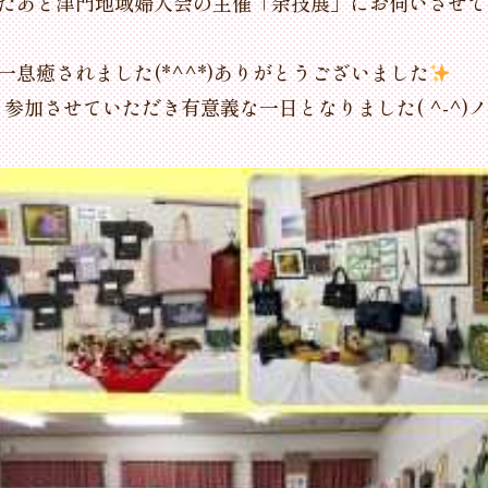
加したあと津門地域婦人会の主催「余技展」にお伺いさせ
一息癒されました(*^^*)ありがとうございました
加させていただき有意義な一日となりました( ^-^)ノ∠※。