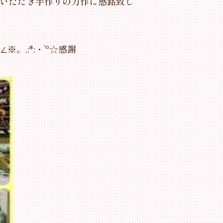
ていただき手作りの力作に感銘致し
.:*:・’°☆感謝