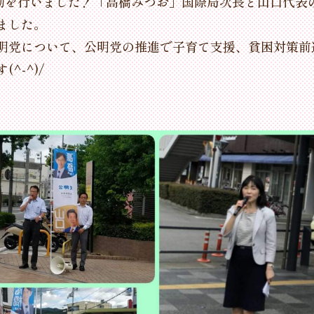
頭活動を行いました！「高橋みつお」国際局次長と山口代
ました。
明党について、公明党の推進で子育て支援、貧困対策前
^-^)/