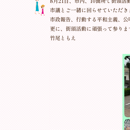
8月21日、市内、10箇所で街
市議とご一緒に回らせていただき
市政報告、行動する平和主義、公
更に、街頭活動に頑張って参ります(
竹尾ともえ