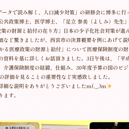
「データで読み解く、人口減少対策」の研修会に博多に行
公共政策博士、医学博士、「足立 泰美（よしみ）先生
政策の財源と給付の在り方」日本の少子化社会対策が進
価など驚きましたが、西宮市の決算概要を例にあげて説
わかる医療政策の財源と給付」について医療保険制度の
の資料を基に詳しくお話頂きました。3日午後は、「平成
、介護保険制度の経緯、仕組み、30年度予算の国のビ
の評価を見ることの重要性など実感致しました。
細な説明をありがとうございましたm(._.)m
ります。