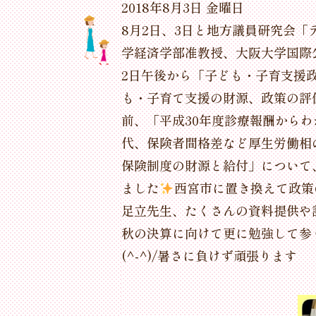
2018年8月3日 金曜日
8月2日、3日と地方議員研究会
学経済学部准教授、大阪大学国際
2日午後から「子ども・子育支援
も・子育て支援の財源、政策の評
前、「平成30年度診療報酬から
代、保険者間格差など厚生労働相
保険制度の財源と給付」について
ました
西宮市に置き換えて政策
足立先生、たくさんの資料提供や詳
秋の決算に向けて更に勉強して参
(^-^)/暑さに負けず頑張ります