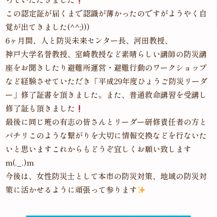
この認定証が届くまで認識が薄かったのですがようやく自
覚が出てきました(^^;)))
6ヶ月間、人と防災未来センター長、河田教授、
神戸大学名誉教授、室崎教授など素晴らしい講師の防災講
座をお聞きしたり避難所運営・避難行動のワークショップ
など経験させていただき「平成29年度ひょうご防災リーダ
ー」修了証書を頂きました。また、普通救命講習を受講し
修了証も頂きました
最後に同じ班の有志の皆さんとリーダー研修責任者の方と
パチリこのような繋がりを大切に情報交換などを行ないた
いと思いますこれからもどうぞ宜しくお願い致します
m(._.)m
今後は、女性防災士として本市の防災対策、地域の防災対
策に活かせるように頑張って参ります