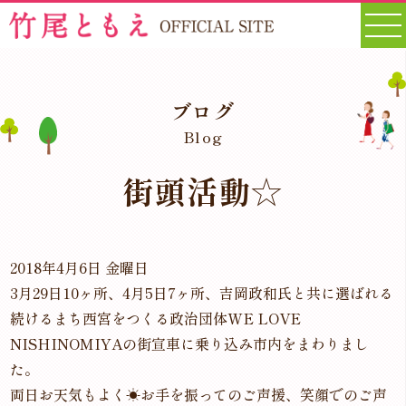
ブログ
Blog
街頭活動☆
2018年4月6日 金曜日
3月29日10ヶ所、4月5日7ヶ所、吉岡政和氏と共に選ばれる
続けるまち西宮をつくる政治団体WE LOVE
NISHINOMIYAの街宣車に乗り込み市内をまわりまし
た。
両日お天気もよく☀お手を振ってのご声援、笑顔でのご声