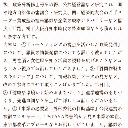
後、政策分析修士号を取得、公共経営論など研究され、国
や地方自治体の審議会・研究会、関西経済同友会の若手リ
ーダー養成塾の担当講師や企業の戦略アドバイザーなど幅
広く活躍。橋下大阪府知事時代の特別顧問なども務められ
た多才な方です。
内容は、①「マーケティングの視点を活かした政策発信」
について、議員の情報発信についても詳しく教えていただ
き、男性脳と女性脳を知り活動の視野を広げることなどお
もしろい視点でお話していただきました。②「質問作製者
スキルアップ」について、情報収集、データの見方など、
改めて参考にさせて頂くことばかりでした。二日目、
③「健康や環境から始めるまちづくり」産学連携のまちづ
くり、先進事例などを上げて詳しくお話しくださいまし
た。④「事業の必要席、外部委託の判断基準」公民連携の
検討フロチャート、TSTAYA図書館から見る事業の本質、
東京都改革アプローチなどお話しくださいました。講師の