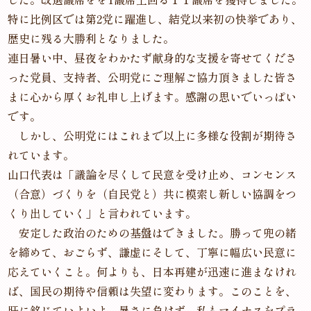
特に比例区では第2党に躍進し、結党以来初の快挙であり、
歴史に残る大勝利となりました。
連日暑い中、昼夜をわかたず献身的な支援を寄せてくださ
った党員、支持者、公明党にご理解ご協力頂きました皆さ
まに心から厚くお礼申し上げます。感謝の思いでいっぱい
です。
しかし、公明党にはこれまで以上に多様な役割が期待さ
れています。
山口代表は「議論を尽くして民意を受け止め、コンセンス
（合意）づくりを（自民党と）共に模索し新しい協調をつ
くり出していく」と言われています。
安定した政治のための基盤はできました。勝って兜の緒
を締めて、おごらず、謙虚にそして、丁寧に幅広い民意に
応えていくこと。何よりも、日本再建が迅速に進まなけれ
ば、国民の期待や信頼は失望に変わります。このことを、
肝に銘じていよいよ、暑さに負けず、私もマイナスをプラ