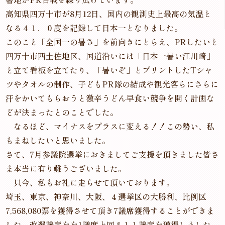
高知県四万十市が8月12日、国内の観測史上最高の気温と
なる４１．０度を記録して日本一となりました。
このこと「全国一の暑さ」を前向きにとらえ、PRしたいと
四万十市西土佐地区、国道沿いには「日本一暑い江川崎」
と立て看板を立てたり、「暑いぞ」とプリントしたTシャ
ツやタオルの制作、子どもPR隊の結成や観光客らにさらに
汗をかいてもらおうと激辛うどん早食い競争を開く計画な
どが決まったとのことでした。
なるほど、マイナスをプラスに変える！！この勢い、私
もまねしたいと思いました。
さて、7月参議院選挙におきましてご支援を頂きました皆さ
ま本当に有り難うございました。
只今、私もお礼に走らせて頂いております。
埼玉、東京、神奈川、大阪、４選挙区の大勝利、比例区
7,568,080票を獲得させて頂き7議席獲得することができま
した。改選議席をを1議席上回る１１議席を獲得しました。