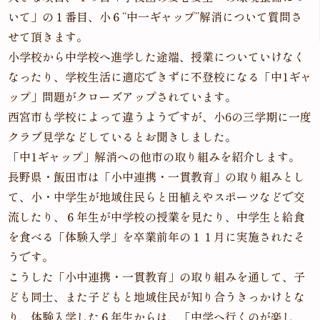
いて」の１番目、小６“中一ギャップ”解消について質問さ
せて頂きます。
小学校から中学校へ進学した途端、授業についていけなく
なったり、学校生活に適応できずに不登校になる「中1ギャ
ップ」問題がクローズアップされています。
西宮市も学校によって違うようですが、小6の三学期に一度
クラブ見学などしているとお聞きしました。
「中1ギャップ」解消への他市の取り組みを紹介します。
長野県・飯田市は「小中連携・一貫教育」の取り組みとし
て、小・中学生が地域住民らと田植えやスポーツなどで交
流したり、６年生が中学校の授業を見たり、中学生と給食
を食べる「体験入学」を卒業前年の１１月に実施されたそ
うです。
こうした「小中連携・一貫教育」の取り組みを通して、子
ども同士、また子どもと地域住民が知り合うきっかけとな
り、体験入学した６年生からは、「中学へ行くのが楽し