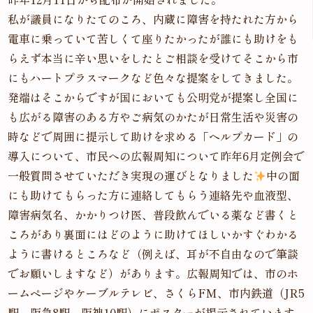
私が議員になりたてのころ、内蔵に障害を持たれた方から
電車に乗っていて苦しくて座りたかったが誰にも助けをも
らえず本当に辛い思いをしたとご相談を受けてそこから市
にもハートプラスマークなど色々な提案をしてきました。
発端はそこからですが国においても公明党が提案し全国に
も広がる障害のある方やご病気のかたが日常生活や災害の
時などで周囲に提示して助けを求める「ヘルプカード」の
導入について、市民への広報周知について昨年6月定例会で
一般質問させていただき実現の運びとなりました
中の面
にも助けてもらった方に連絡してもらう連絡先や血液型、
障害病気名、かかりつけ医、普段飲んでいる薬など書くと
ころがあり裏面にはどのように助けてほしいかすぐわかる
ように書けるところなど（例えば、耳が不自由なので筆談
でお願いしますなど）があります。広報周知では、市のホ
ームページやケーブルテレビ、さくらFM、市内鉄道（JR5
駅、阪急8駅、阪神10駅）にポスターが掲示されています