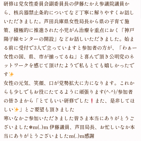
研修は党女性委員会副委員長の伊藤たかえ参議院議員か
ら、核兵器禁止条約についてなど丁寧に解りやすくお話し
いただきました。芦田兵庫県女性局長から県の子育て施
策、積極的に推進された小児がん治療を重点におく「神戸
陽子線センターの開設」などお話しいただきました。始ま
る前に受付で3人で立っていますと参加者の方が、「わぁー
女性の国、県、市が揃ってるね」と喜んで頂き公明党のネ
ットワークを感じて頂けたようで私もとても嬉しかったで
す
女性の元気、笑顔、口が党勢拡大に力になります。これか
らも少しでもお役にたてるように頑張ります(^-^)/参加者
の皆さまから「とてもいい研修でした
また、是非してほ
しい
」とご要望も頂きました
寒いなかご参加いただきました皆さま本当にありがとうご
ざいました❄m(.
.)m 伊藤議員、芦田局長、お忙しいなか本
当にありがとうございましたm(.
.)m感謝