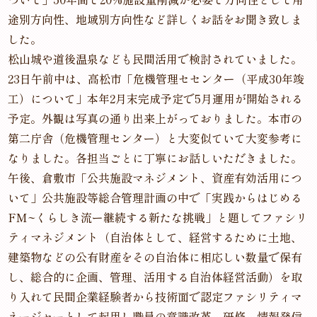
途別方向性、地域別方向性など詳しくお話をお聞き致しま
した。
松山城や道後温泉なども民間活用で検討されていました。
23日午前中は、高松市「危機管理セセンター（平成30年竣
工）について」本年2月末完成予定で5月運用が開始される
予定。外観は写真の通り出来上がっておりました。本市の
第二庁舎（危機管理センター）と大変似ていて大変参考に
なりました。各担当ごとに丁寧にお話しいただきました。
午後、倉敷市「公共施設マネジメント、資産有効活用につ
いて」公共施設等総合管理計画の中で「実践からはじめる
FM~くらしき流ー継続する新たな挑戦」と題してファシリ
ティマネジメント（自治体として、経営するために土地、
建築物などの公有財産をその自治体に相応しい数量で保有
し、総合的に企画、管理、活用する自治体経営活動）を取
り入れて民間企業経験者から技術面で認定ファシリティマ
ネージャーとして起用し職員の意識改革、研修、情報発信