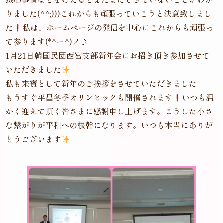
りました(^^;)))これからも頑張っていこうと決意致しまし
た
私は、ホームページの発信を中心にこれからも頑張っ
て参ります(*^ー^)ノ♪
1月21日韓国民団西宮支部新年会にお招き頂き参加させて
いただきました
私も来賓として新年のご挨拶をさせていただきました
もうすぐ平昌冬季オリンピックも開催されます
いつも温
かく迎えて頂く皆さまに感謝申し上げます。こうした小さ
な繋がりが平和への根幹になります。いつも本当にありが
とうございます