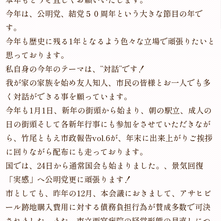
今年は、公明党、結党５０周年という大きな節目の年で
す。
今年も歴史に残る1年となるよう色々な立場で頑張りたいと
思っております。
私自身の今年のテーマは、“対話”です！
我が家の家族を始め友人知人、市民の皆様とお一人でも多
く対話ができる事を願っています。
今年も1月1日、新年の街頭から始まり、朝の駅立、成人の
日の街頭そして各新年行事にも参加をさせていただきなが
ら、竹尾ともえ市政報告vol.6が、年末に出来上がりご挨拶
に回りながら配布にも走っております。
国では、24日から通常国会も始まりました。、景気回復
「実感」へ公明党更に頑張ります！
市としても、昨年の12月、本会議におきまして、アサヒビ
ール跡地購入費用に対する債務負担行為が賛成多数で可決
されました。また、市立西宮病院の経営形態の見直しにつ