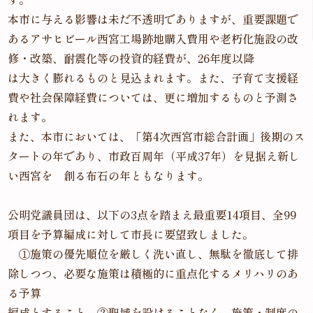
本市に与える影響は未だ不透明でありますが、重要課題で
あるアサヒビール西宮工場跡地購入費用や老朽化施設の改
修・改築、耐震化等の投資的経費が、26年度以降
は大きく膨れるものと見込まれます。また、子育て支援経
費や社会保障経費については、更に増加するものと予測さ
れます。
また、本市においては、「第4次西宮市総合計画」後期のス
タートの年であり、市政百周年（平成37年）を見据え新し
い西宮を 創る布石の年ともなります。
公明党議員団は、以下の3点を踏まえ最重要14項目、全99
項目を予算編成に対して市長に要望致しました。
①施策の優先順位を厳しく洗い直し、無駄を徹底して排
除しつつ、必要な施策は積極的に重点化するメリハリのあ
る予算
編成とすること。②聖域を設けることなく、施策・制度の