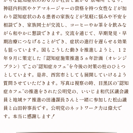
神経内科医やケアマネージャーの資格を持つ女性などが加
わり認知症状のある患者の家族などが気軽に悩みや不安を
相談でき、家族同士が交流し、コーヒーやお茶をを飲みな
がら和やかに懇談できます。交流を通じて、早期発見・早
期治療につなげることができ、症状の進行を遅らせる効果
も狙っています。国もこうした動きを推進しようと、１２
年９月に策定した「認知症施策推進５ヵ年計画（オレンジ
プラン）でこの“認知症カフェ”を今後の対策の柱のひとつ
としています。是非、西宮市としても展開していけるよう
質問させていただきます。写真は視察の時、目黒区の“認知
症カフェ”の推進をされた公明党の、いいじま和代区議会議
員と地域ケア推進の田邊課長さんと一緒に参加した松山議
員と山田幹事長です。公明党のネットワーク力は偉大で
す。本当に感謝します！