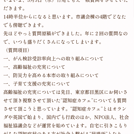
だきます。
14時半位からになると思います。市議会棟の4階でどなた
でも傍聴できます。
先ほどやっと質問原稿ができました。年に２回の質問なの
で、いつも盛りだくさんになってしまいます。
（質問項目）
一、がん検診受診率向上への取り組みについて
一、高齢福祉の充実について
一、防災力を高める本市の取り組みについて
一、子育て支援の充実について
高齢福祉の充実については先日、東京都目黒区にお伺いさ
せて頂き視察させて頂いた“認知症カフェ”についても質問
させて頂こうと思っています。“認知症カフェ”とはオラン
ダや英国で始まり、国内でも行政のほか、NPO法人、社会
福祉協議会などが運営を始めています。自宅に引きこもり
がちな認知症状のある方が社会と繋がる“居場所”となり、