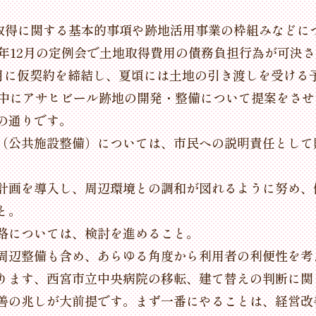
取得に関する基本的事項や跡地活用事業の枠組みなどに
5年12月の定例会で土地取得費用の債務負担行為が可決
4月に仮契約を締結し、夏頃には土地の引き渡しを受ける
の中にアサヒビール跡地の開発・整備について提案をさ
の通りです。
（公共施設整備）については、市民への説明責任として
計画を導入し、周辺環境との調和が図れるように努め、
と。
路については、検討を進めること。
周辺整備も含め、あらゆる角度から利用者の利便性を考
ります、西宮市立中央病院の移転、建て替えの判断に関
善の兆しが大前提です。まず一番にやることは、経営改